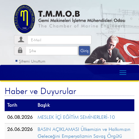
Şifremi Unuttum
Haber ve Duyurular
Tarih
Başlık
06.08.2026
MESLEK İÇİ EĞİTİM SEMİNERLERİ-10
26.06.2026
BASIN AÇIKLAMASI Ülkemizin ve Halkımızın
Geleceğini Emperyalizmin Savaş Örgütü