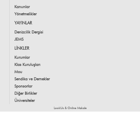
Kanunlar
Yönetmelikler
YAYINLAR
Denizcilik Dergisi
JEMS
LİNKLER
Kurumlar
Klas Kuruluşları
Mou
Sendika ve Dernekler
Sponsorlar
Diğer Birlikler
Üniversiteler
LookUs
&
Online Makale