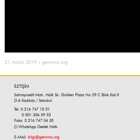
21 Aralık 2019
/ gemimo.org
İLETİŞİM
Sahrayıcedit Mah. Halk Sk. Golden Plaza No 29 C Blok Kat:3
D:6 Kadıköy / İstanbul
Tel: 0 216 747 15 51
0 501 336 59 53
Faks: 0 216 747 34 35
WhatsApp Destek Hattı
E-Mail:
bilgi@gemimo.org