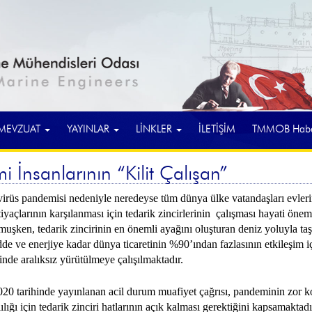
MEVZUAT
YAYINLAR
LİNKLER
İLETİŞİM
TMMOB Haber
İnsanlarının “Kilit Çalışan”
 pandemisi nedeniyle neredeyse tüm dünya ülke vatandaşları evlerinde ka
tiyaçlarının karşılanması için tedarik zincirlerinin çalışması hayati öne
 olmuşken, tedarik zincirinin en önemli ayağını oluşturan deniz yoluyla t
 ve enerjiye kadar dünya ticaretinin %90’ından fazlasının etkileşim iç
inde aralıksız yürütülmeye çalışılmaktadır.
 tarihinde yayınlanan acil durum muafiyet çağrısı, pandeminin zor koşu
ılığı için tedarik zinciri hatlarının açık kalması gerektiğini kapsamakta