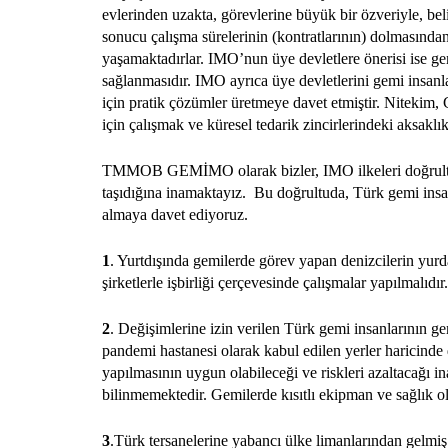
evlerinden uzakta, görevlerine büyük bir özveriyle, bel
sonucu çalışma sürelerinin (kontratlarının) dolmasında
yaşamaktadırlar. IMO’nun üye devletlere önerisi ise gem
sağlanmasıdır. IMO ayrıca üye devletlerini gemi insanlar
için pratik çözümler üretmeye davet etmiştir. Nitekim, G
için çalışmak ve küresel tedarik zincirlerindeki aksaklı
TMMOB GEMİMO olarak bizler, IMO ilkeleri doğrultusund
taşıdığına inamaktayız. Bu doğrultuda, Türk gemi insan
almaya davet ediyoruz.
1
. Yurtdışında gemilerde görev yapan denizcilerin yurda
şirketlerle işbirliği çerçevesinde çalışmalar yapılmalıd
2
. Değişimlerine izin verilen Türk gemi insanlarının g
pandemi hastanesi olarak kabul edilen yerler haricinde 
yapılmasının uygun olabileceği ve riskleri azaltacağı 
bilinmemektedir. Gemilerde kısıtlı ekipman ve sağlık ol
3
.Türk tersanelerine yabancı ülke limanlarından gelmiş