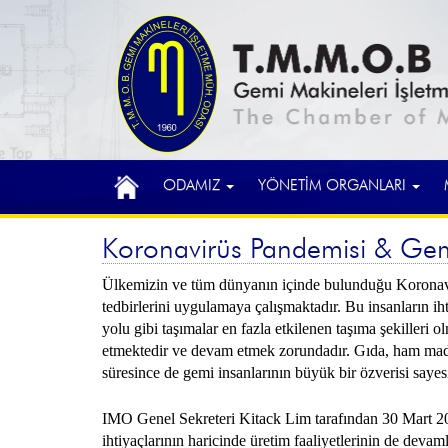
ODAMIZ
YÖNETİM ORGANLARI
Koronavirüs Pandemisi & Gemi 
Ülkemizin ve tüm dünyanın içinde bulunduğu Koronavirüs
tedbirlerini uygulamaya çalışmaktadır. Bu insanların ih
yolu gibi taşımalar en fazla etkilenen taşıma şekilleri
etmektedir ve devam etmek zorundadır. Gıda, ham madde
süresince de gemi insanlarının büyük bir özverisi sayes
IMO Genel Sekreteri Kitack Lim tarafından 30 Mart 2020
ihtiyaçlarının haricinde üretim faaliyetlerinin de devaml