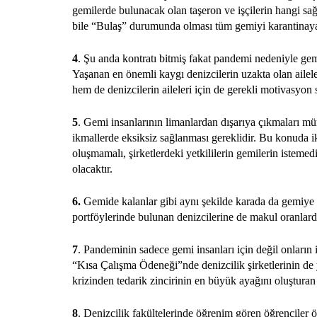
gemilerde bulunacak olan taşeron ve işçilerin hangi sa
bile “Bulaş” durumunda olması tüm gemiyi karantinaya a
4
. Şu anda kontratı bitmiş fakat pandemi nedeniyle gem
Yaşanan en önemli kaygı denizcilerin uzakta olan ailel
hem de denizcilerin aileleri için de gerekli motivasyon 
5
. Gemi insanlarının limanlardan dışarıya çıkmaları müm
ikmallerde eksiksiz sağlanması gereklidir. Bu konuda ik
oluşmamalı, şirketlerdeki yetkililerin gemilerin istemed
olacaktır.
6.
Gemide kalanlar gibi aynı şekilde karada da gemiye gi
portföylerinde bulunan denizcilerine de makul oranlar
7
. Pandeminin sadece gemi insanları için değil onların
“Kısa Çalışma Ödeneği”nde denizcilik şirketlerinin de y
krizinden tedarik zincirinin en büyük ayağını oluşturan d
8
. Denizcilik fakültelerinde öğrenim gören öğrenciler 