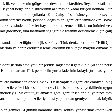
irsizlik ve tehlikenin gölgesinde devam etmektedirler. Seyahat kısıtlama
n, seyahat belgelerinin sürelerinin azalmasına kadar bir çok konuda Tü
i insanlarının bu koşullarda “Kilit Çalışan” statüsüne getirilerek seyaha
ının sertifikasyonu, personel değişimleri, gemilerin tamir-bakım, sörvey
20 zirvesinde de ülkeler hayati tıbbi malzeme, kritik tarım ürünleri ve d
kları gidermek, tüm insanların sağlığını ve refahını desteklemek için çal
a denizciliğin stratejik sektör ve Türk denizcilerinin de “Kilit Çalı
larının ve deniz endüstrisi temsilcilerinin bu süreçte mağdur olmamala
 dönüşlerinin emniyetli bir şekilde sağlanması gereklidir.
Şu anda perso
ır. Bu limanlardan Türk personelin yurda iadesinin kolaylaştırılması gere
emilere katılmadan önce Covid-19 testi yapılarak gemilere emniyetli bi
denizcilere özel bir test tanı merkezi tahsis edilmesi ve yetkililerin u
inancındayız. Mevcut uygulamalara göre, gemi insanlarının yalnızca ateş
anaklarına sahip denizciler için test yapılmadan gemiye katılmak büyük 
 olan gemiler 14 günlük karantina süresi sonrası yanaştırılmaktadır. Ge