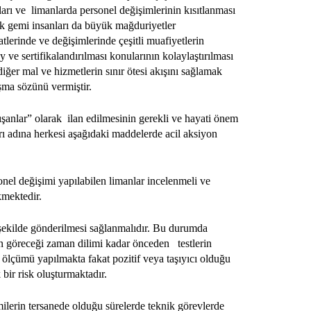
ları ve limanlarda personel değişimlerinin kısıtlanması
rk gemi insanları da büyük mağduriyetler
tlerinde ve değişimlerinde çeşitli muafiyetlerin
 ve sertifikalandırılması konularının kolaylaştırılması
iğer mal ve hizmetlerin sınır ötesi akışını sağlamak
ışma sözünü vermiştir.
şanlar” olarak ilan edilmesinin gerekli ve hayati önem
rı adına herkesi aşağıdaki maddelerde acil aksiyon
nel değişimi yapılabilen limanlar incelenmeli ve
kmektedir.
r şekilde gönderilmesi sağlanmalıdır. Bu durumda
ygun göreceği zaman dilimi kadar önceden testlerin
 ölçümü yapılmakta fakat pozitif veya taşıyıcı olduğu
bir risk oluşturmaktadır.
milerin tersanede olduğu sürelerde teknik görevlerde