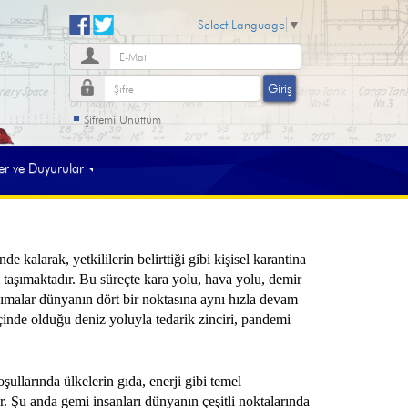
Select Language
▼
Şifremi Unuttum
 ve Duyurular
larak, yetkililerin belirttiği gibi kişisel karantina
m taşımaktadır. Bu süreçte kara yolu, hava yolu, demir
aşımalar dünyanın dört bir noktasına aynı hızla devam
inde olduğu deniz yoluyla tedarik zinciri, pandemi
llarında ülkelerin gıda, enerji gibi temel
dır. Şu anda gemi insanları dünyanın çeşitli noktalarında