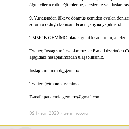
öğrencilerin rutin eğitimlerine, derslerine ve uluslarara
9
. Yurtdışından ülkeye dönmüş gemiden ayrılan denizcil
sorumlu olduğu konusunda acil çalışma yapılmalıdır.
TMMOB GEMİMO olarak gemi insanlarının, ailelerinin 
Twitter, Instagram hesaplarımız ve E-mail üzerinden C
aşağıdaki hesaplarımızdan ulaşabilirsiniz.
Instagram: tmmob_gemimo
Twitter: @tmmob_gemimo
E-mail: pandemic.gemimo@gmail.com
02 Nisan 2020
/ gemimo.org