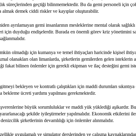
ğlık süreçlerinden geçtiği bilinmemektedir. Bu da gemi personeli için ç
lmak demek ciddi riskler ve kayıplar oluşturabilir.
iden ayrılamayan gemi insanlarının mesleklerine mental olarak sağlıklı 
eri için duyduğu endişelerdir. Burada en önemli görev kriz yönetimini 
sağlanmalıdır.
kün olmadığı için kumanya ve temel ihtiyaçları haricinde kişisel ihtiya
mal olanakları olan limanlarda, şirketlerin gemilerden gelen isteklerin 
iği fakat bilinen önlemler için gerekli ekipman ve ilaç desteğini gemi is
tmeyi bekleyen ve kontratlı çalıştıkları için maddi durumları sıkıntıya 
da bekleme ücreti yardımı yapılması gerekmektedir.
 işverenlerine büyük sorumluluklar ve maddi yük yüklediği aşikardır. Bu
ararlanacağı şekilde iyileştirmeler yapılmalıdır. Ekonomik etkilerini i
enizcilik şirketlerinin devamlılığı için önlemler alınmalıdır.
özellikle uygulamalı ve simulator derslerinden ve çalışma kaynaklarında