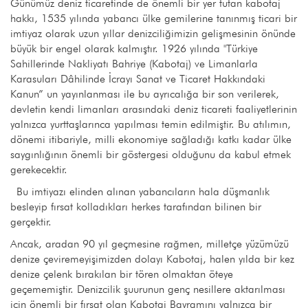
Günümüz deniz ticaretinde de önemli bir yer tutan kabotaj
hakkı, 1535 yılında yabancı ülke gemilerine tanınmış ticari bir
imtiyaz olarak uzun yıllar denizciliğimizin gelişmesinin önünde
büyük bir engel olarak kalmıştır. 1926 yılında "Türkiye
Sahillerinde Nakliyatı Bahriye (Kabotaj) ve Limanlarla
Karasuları Dâhilinde İcrayı Sanat ve Ticaret Hakkındaki
Kanun” un yayınlanması ile bu ayrıcalığa bir son verilerek,
devletin kendi limanları arasındaki deniz ticareti faaliyetlerinin
yalnızca yurttaşlarınca yapılması temin edilmiştir. Bu atılımın,
dönemi itibariyle, milli ekonomiye sağladığı katkı kadar ülke
saygınlığının önemli bir göstergesi olduğunu da kabul etmek
gerekecektir.
Bu imtiyazı elinden alınan yabancıların hala düşmanlık
besleyip fırsat kolladıkları herkes tarafından bilinen bir
gerçektir.
Ancak, aradan 90 yıl geçmesine rağmen, milletçe yüzümüzü
denize çeviremeyişimizden dolayı Kabotaj, halen yılda bir kez
denize çelenk bırakılan bir tören olmaktan öteye
geçememiştir. Denizcilik şuurunun genç nesillere aktarılması
için önemli bir fırsat olan Kabotaj Bayramını yalnızca bir