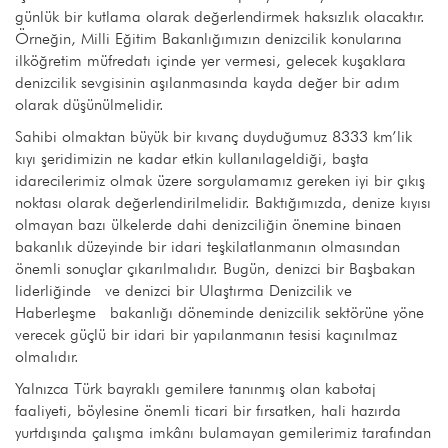
günlük bir kutlama olarak değerlendirmek haksızlık olacaktır.
Örneğin, Milli Eğitim Bakanlığımızın denizcilik konularına
ilköğretim müfredatı içinde yer vermesi, gelecek kuşaklara
denizcilik sevgisinin aşılanmasında kayda değer bir adım
olarak düşünülmelidir.
Sahibi olmaktan büyük bir kıvanç duyduğumuz 8333 km’lik
kıyı şeridimizin ne kadar etkin kullanılageldiği, başta
idarecilerimiz olmak üzere sorgulamamız gereken iyi bir çıkış
noktası olarak değerlendirilmelidir. Baktığımızda, denize kıyısı
olmayan bazı ülkelerde dahi denizciliğin önemine binaen
bakanlık düzeyinde bir idari teşkilatlanmanın olmasından
önemli sonuçlar çıkarılmalıdır. Bugün, denizci bir Başbakan
liderliğinde ve denizci bir Ulaştırma Denizcilik ve
Haberleşme bakanlığı döneminde denizcilik sektörüne yöne
verecek güçlü bir idari bir yapılanmanın tesisi kaçınılmaz
olmalıdır.
Yalnızca Türk bayraklı gemilere tanınmış olan kabotaj
faaliyeti, böylesine önemli ticari bir fırsatken, hali hazırda
yurtdışında çalışma imkânı bulamayan gemilerimiz tarafından