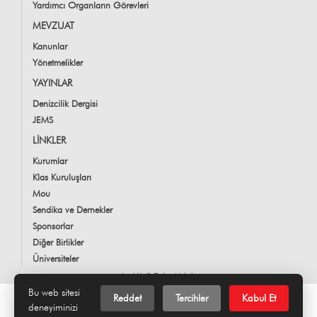
Yardımcı Organların Görevleri
MEVZUAT
Kanunlar
Yönetmelikler
YAYINLAR
Denizcilik Dergisi
JEMS
LİNKLER
Kurumlar
Klas Kuruluşları
Mou
Sendika ve Dernekler
Sponsorlar
Diğer Birlikler
Üniversiteler
LookUs
&
Online Makale
Bu web sitesi
Reddet
Tercihler
Kabul Et
deneyiminizi