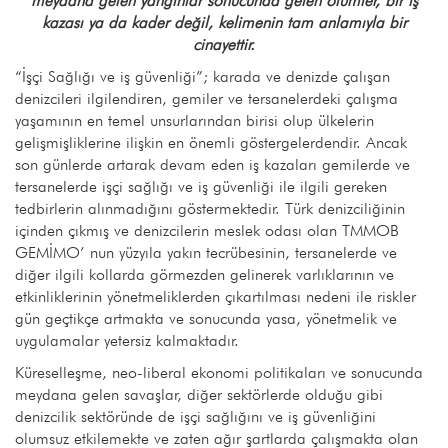
meydana gelen yangınlar sonucunda gelen ölümler, bir iş
kazası ya da kader değil, kelimenin tam anlamıyla bir
cinayettir.
“İşçi Sağlığı ve iş güvenliği”; karada ve denizde çalışan
denizcileri ilgilendiren, gemiler ve tersanelerdeki çalışma
yaşamının en temel unsurlarından birisi olup ülkelerin
gelişmişliklerine ilişkin en önemli göstergelerdendir. Ancak
son günlerde artarak devam eden iş kazaları gemilerde ve
tersanelerde işçi sağlığı ve iş güvenliği ile ilgili gereken
tedbirlerin alınmadığını göstermektedir. Türk denizciliğinin
içinden çıkmış ve denizcilerin meslek odası olan TMMOB
GEMİMO’ nun yüzyıla yakın tecrübesinin, tersanelerde ve
diğer ilgili kollarda görmezden gelinerek varlıklarının ve
etkinliklerinin yönetmeliklerden çıkartılması nedeni ile riskler
gün geçtikçe artmakta ve sonucunda yasa, yönetmelik ve
uygulamalar yetersiz kalmaktadır.
Küreselleşme, neo-liberal ekonomi politikaları ve sonucunda
meydana gelen savaşlar, diğer sektörlerde olduğu gibi
denizcilik sektöründe de işçi sağlığını ve iş güvenliğini
olumsuz etkilemekte ve zaten ağır şartlarda çalışmakta olan