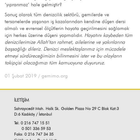
‘yıpranmaz’ hale gelmiştir?
Sonuç olarak tüm denizcilik sektörü, gemilerde ve
tersanelerde yaşanan iş kazalarından kendine düşen dersi
almalı ve evrensel ölçütlerin hayata geçirilmesini sağlamak
için herkes üzerine düşeni yapmalıdır.
Hayatını kaybeden tüm
denizcilerimize Allah’tan rahmet, ailelerine ve yakınlarına
başsağlığı dileriz. Denizci meslektaşlarımız için mücadele
etmeyi sürdüreceğimizin bilinmesini ister ve bu olayların
takipçisi olacağımızı tüm kamuoyuna duyururuz.
01 Şubat 2019
/ gemimo.org
İLETİŞİM
Sahrayıcedit Mah. Halk Sk. Golden Plaza No 29 C Blok Kat:3
D:6 Kadıköy / İstanbul
Tel: 0 216 747 15 51
0 501 336 59 53
Faks: 0 216 747 34 35