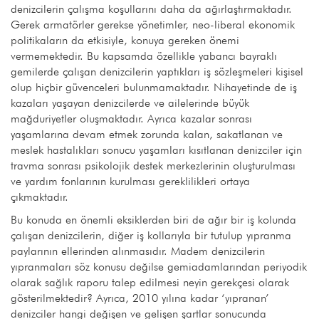
denizcilerin çalışma koşullarını daha da ağırlaştırmaktadır.
Gerek armatörler gerekse yönetimler, neo-liberal ekonomik
politikaların da etkisiyle, konuya gereken önemi
vermemektedir. Bu kapsamda özellikle yabancı bayraklı
gemilerde çalışan denizcilerin yaptıkları iş sözleşmeleri kişisel
olup hiçbir güvenceleri bulunmamaktadır. Nihayetinde de iş
kazaları yaşayan denizcilerde ve ailelerinde büyük
mağduriyetler oluşmaktadır. Ayrıca kazalar sonrası
yaşamlarına devam etmek zorunda kalan, sakatlanan ve
meslek hastalıkları sonucu yaşamları kısıtlanan denizciler için
travma sonrası psikolojik destek merkezlerinin oluşturulması
ve yardım fonlarının kurulması gereklilikleri ortaya
çıkmaktadır.
Bu konuda en önemli eksiklerden biri de ağır bir iş kolunda
çalışan denizcilerin, diğer iş kollarıyla bir tutulup yıpranma
paylarının ellerinden alınmasıdır. Madem denizcilerin
yıpranmaları söz konusu değilse gemiadamlarından periyodik
olarak sağlık raporu talep edilmesi neyin gerekçesi olarak
gösterilmektedir? Ayrıca, 2010 yılına kadar ‘yıpranan’
denizciler hangi değişen ve gelişen şartlar sonucunda