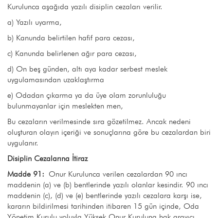
Kurulunca aşağıda yazılı disiplin cezaları verilir.
a) Yazılı uyarma,
b) Kanunda belirtilen hafif para cezası,
c) Kanunda belirlenen ağır para cezası,
d) On beş günden, altı aya kadar serbest meslek
uygulamasından uzaklaştırma
e) Odadan çıkarma ya da üye olam zorunluluğu
bulunmayanlar için meslekten men,
Bu cezaların verilmesinde sıra gözetilmez. Ancak nedeni
oluşturan olayın içeriği ve sonuçlarına göre bu cezalardan biri
uygulanır.
Disiplin Cezalarına İtiraz
Madde 91:
Onur Kurulunca verilen cezalardan 90 ıncı
maddenin (a) ve (b) bentlerinde yazılı olanlar kesindir. 90 ıncı
maddenin (c), (d) ve (e) bentlerinde yazılı cezalara karşı ise,
kararın bildirilmesi tarihinden itibaren 15 gün içinde, Oda
Yönetim Kurulu yoluyla Yüksek Onur Kuruluna hak arayıcı