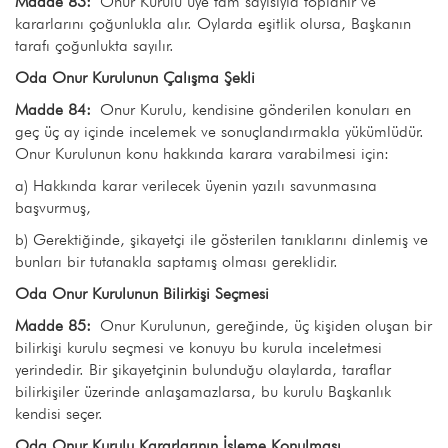
Madde 83:
Onur Kurulu üye tam sayısıyla toplanır ve
kararlarını çoğunlukla alır. Oylarda eşitlik olursa, Başkanın
tarafı çoğunlukta sayılır.
Oda Onur Kurulunun Çalışma Şekli
Madde 84:
Onur Kurulu, kendisine gönderilen konuları en
geç üç ay içinde incelemek ve sonuçlandırmakla yükümlüdür.
Onur Kurulunun konu hakkında karara varabilmesi için:
a) Hakkında karar verilecek üyenin yazılı savunmasına
başvurmuş,
b) Gerektiğinde, şikayetçi ile gösterilen tanıklarını dinlemiş ve
bunları bir tutanakla saptamış olması gereklidir.
Oda Onur Kurulunun Bilirkişi Seçmesi
Madde 85:
Onur Kurulunun, gereğinde, üç kişiden oluşan bir
bilirkişi kurulu seçmesi ve konuyu bu kurula inceletmesi
yerindedir. Bir şikayetçinin bulunduğu olaylarda, taraflar
bilirkişiler üzerinde anlaşamazlarsa, bu kurulu Başkanlık
kendisi seçer.
Oda Onur Kurulu Kararlarının İşleme Konulması