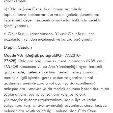
karar vermek.
b) Oda ve Şube Genel Kurullarının seçimle ilgili
toplantılarına katılmayan üye ve delegelerin durumlarını
incelemek; geçerli mazereti olmayanlar hakkında gerekli
işlemi yapmak.
c) Onur Kurulu kararlarından, Yüksek Onur Kurulunca
bozulanları yeniden incelemek ve karara bağlamak.
Disiplin Cezaları
Madde 90:
(Değişik paragraf:RG-1/7/2010-
27628)
Odalara bağlı meslek mensuplarından 6235 sayılı
TMMOB Kanununa ve bu Ana Yönetmeliğe aykırı hareketi
görülenlerle, üyelerden ve tüm meslek mensuplarından,
meslekle ilgili işlerde, gerek kasten ve gerekse ihmal
göstermek suretiyle zarara yol açan ya da kabullendiği
anlaşmalara uymayan ya da meslek onurunu bozan durumları
saptananlara, üye ve çalışanlara karşı psikolojik
yıldırma/baskı/taciz uygulayanlara, kadın üye ve kadın
çalışanlara karşı cinsiyet ayrımcılığı yapanlara, cinsel tacizde
bulunanlara kayıtlı ya da ilgili bulundukları Oda Onur