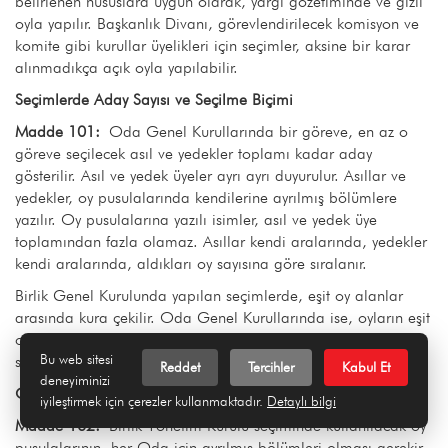
belirlenen hususlara uygun olarak, yargı gözetiminde ve gizli
oyla yapılır. Başkanlık Divanı, görevlendirilecek komisyon ve
komite gibi kurullar üyelikleri için seçimler, aksine bir karar
alınmadıkça açık oyla yapılabilir.
Seçimlerde Aday Sayısı ve Seçilme Biçimi
Madde 101:
Oda Genel Kurullarında bir göreve, en az o
göreve seçilecek asıl ve yedekler toplamı kadar aday
gösterilir. Asıl ve yedek üyeler ayrı ayrı duyurulur. Asıllar ve
yedekler, oy pusulalarında kendilerine ayrılmış bölümlere
yazılır. Oy pusulalarına yazılı isimler, asıl ve yedek üye
toplamından fazla olamaz. Asıllar kendi aralarında, yedekler
kendi aralarında, aldıkları oy sayısına göre sıralanır.
Birlik Genel Kurulunda yapılan seçimlerde, eşit oy alanlar
arasında kura çekilir. Oda Genel Kurullarında ise, oyların eşit
olması durumunda, sicil numarası küçük olan üye seçilmiş
Bu web sitesi
sayılır.
Reddet
Tercihler
Kabul Et
deneyiminizi
Oy Pusulaları
iyileştirmek için çerezler kullanmaktadır.
Detaylı bilgi
Madde 102:
Birlik Yönetim Kurulu seçiminde kullanılacak oy
pusulalarının, her Oda için ayrılmış bölümleri olması gerekir.