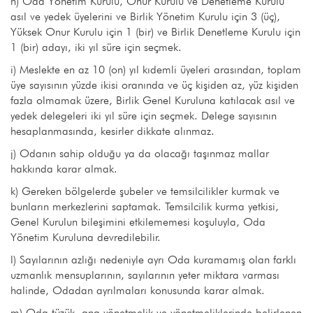
h) Oda Yönetim Kurulu, Onur Kurulu ve Denetleme Kurulu
asıl ve yedek üyelerini ve Birlik Yönetim Kurulu için 3 (üç),
Yüksek Onur Kurulu için 1 (bir) ve Birlik Denetleme Kurulu için
1 (bir) adayı, iki yıl süre için seçmek.
i) Meslekte en az 10 (on) yıl kıdemli üyeleri arasından, toplam
üye sayısının yüzde ikisi oranında ve üç kişiden az, yüz kişiden
fazla olmamak üzere, Birlik Genel Kuruluna katılacak asıl ve
yedek delegeleri iki yıl süre için seçmek. Delege sayısının
hesaplanmasında, kesirler dikkate alınmaz.
j) Odanın sahip olduğu ya da olacağı taşınmaz mallar
hakkında karar almak.
k) Gereken bölgelerde şubeler ve temsilcilikler kurmak ve
bunların merkezlerini saptamak. Temsilcilik kurma yetkisi,
Genel Kurulun bileşimini etkilememesi koşuluyla, Oda
Yönetim Kuruluna devredilebilir.
l) Sayılarının azlığı nedeniyle ayrı Oda kuramamış olan farklı
uzmanlık mensuplarının, sayılarının yeter miktara varması
halinde, Odadan ayrılmaları konusunda karar almak.
m) Oda tüzük, ana yönetmelik ve yönetmeliklerinde belirlenen