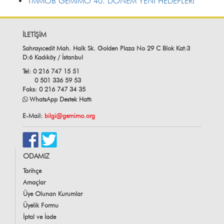
TMMOB GEMİMO 40. DÖNEM YENİ HEDEFLERİ
İLETİŞİM
Sahrayıcedit Mah. Halk Sk. Golden Plaza No 29 C Blok Kat:3
D:6 Kadıköy / İstanbul
Tel: 0 216 747 15 51
0 501 336 59 53
Faks: 0 216 747 34 35
WhatsApp Destek Hattı
E-Mail:
bilgi@gemimo.org
ODAMIZ
Tarihçe
Amaçlar
Üye Olunan Kurumlar
Üyelik Formu
İptal ve İade