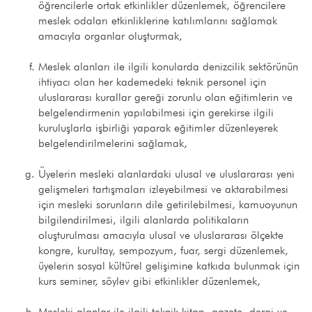
öğrencilerle ortak etkinlikler düzenlemek, öğrencilere
meslek odaları etkinliklerine katılımlarını sağlamak
amacıyla organlar oluşturmak,
Meslek alanları ile ilgili konularda denizcilik sektörünün
ihtiyacı olan her kademedeki teknik personel için
uluslararası kurallar gereği zorunlu olan eğitimlerin ve
belgelendirmenin yapılabilmesi için gerekirse ilgili
kuruluşlarla işbirliği yaparak eğitimler düzenleyerek
belgelendirilmelerini sağlamak,
Üyelerin mesleki alanlardaki ulusal ve uluslararası yeni
gelişmeleri tartışmaları izleyebilmesi ve aktarabilmesi
için mesleki sorunların dile getirilebilmesi, kamuoyunun
bilgilendirilmesi, ilgili alanlarda politikaların
oluşturulması amacıyla ulusal ve uluslararası ölçekte
kongre, kurultay, sempozyum, fuar, sergi düzenlemek,
üyelerin sosyal kültürel gelişimine katkıda bulunmak için
kurs seminer, söylev gibi etkinlikler düzenlemek,
Mesleki alanlar ile ilgili teknik kitap, gazete, dergi ve