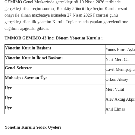
GEMİMO Genel Merkezinde gerçekleştirdi.19 Nisan 2026 tarihinde
gerçekleştirilen seçim sonrası, Kadıköy 3’üncü İlçe Seçim Kurulu resmi
onayı ile alınan mazbataya istinaden 27 Nisan 2026 Pazartesi günü
gerçekleştirilen ilk yönetim Kurulu Toplantısında yapılan görevlendirme
dağılımı aşağıdaki gibidir.
TMMOB GEMİMO 43’inci Dönem Yönetim Kurulu ;
Yönetim Kurulu Başkanı
Yunus Emre Aşk
Yönetim Kurulu İkinci Başkanı
Nuri Mert Can
Genel Sekreter
Cavit Memişoğlu
Muhasip / Sayman Üye
Orkun Aksoy
Üye
Mert Vural
Üye
Alev Aktuğ Akpı
Üye
Anıl Elmas
Yönetim Kurulu Yedek Üyeleri