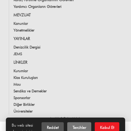
Yardımcı Organların Görevleri
MEVZUAT
Kanunlar
Yönetmelikler
YAYINLAR
Denizcilik Dergisi
JEMS
LİNKLER
Kurumlar
Klas Kuruluşları
Mou
Sendika ve Dernekler
Sponsorlar
Diğer Birlikler
Üniversiteler
LookUs
&
Online Makale
Bu web sitesi
Reddet
Tercihler
Kabul Et