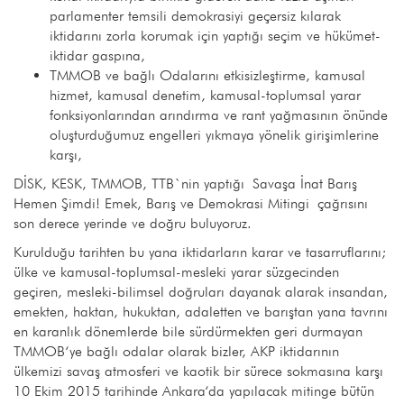
parlamenter temsili demokrasiyi geçersiz kılarak
iktidarını zorla korumak için yaptığı seçim ve hükümet-
iktidar gaspına,
TMMOB ve bağlı Odalarını etkisizleştirme, kamusal
hizmet, kamusal denetim, kamusal-toplumsal yarar
fonksiyonlarından arındırma ve rant yağmasının önünde
oluşturduğumuz engelleri yıkmaya yönelik girişimlerine
karşı,
DİSK, KESK, TMMOB, TTB`nin yaptığı Savaşa İnat Barış
Hemen Şimdi! Emek, Barış ve Demokrasi Mitingi çağrısını
son derece yerinde ve doğru buluyoruz.
Kurulduğu tarihten bu yana iktidarların karar ve tasarruflarını;
ülke ve kamusal-toplumsal-mesleki yarar süzgecinden
geçiren, mesleki-bilimsel doğruları dayanak alarak insandan,
emekten, haktan, hukuktan, adaletten ve barıştan yana tavrını
en karanlık dönemlerde bile sürdürmekten geri durmayan
TMMOB‘ye bağlı odalar olarak bizler, AKP iktidarının
ülkemizi savaş atmosferi ve kaotik bir sürece sokmasına karşı
10 Ekim 2015 tarihinde Ankara‘da yapılacak mitinge bütün