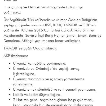
Emek, Barış ve Demokrasi Mitingi`nde buluşmaya
çağırıyoruz
Üst örgütümüz Türk Mühendis ve Mimar Odaları Birliği‘nin
yaptığı girişimler sonucu DİSK, KESK, TMMOB ve TTB`nin
çağrısı ile 10 Ekim 2015 Cumartesi günü Ankara Sıhhiye
Meydanında Savaşa İnat Barış Hemen Şimdi! Emek, Barış ve
Demokrasi Mitingi yapılmasına karar verilmiştir.
TMMOB`ye bağlı Odalar olarak:
AKP iktidarının;
Ülkemizi kan gölüne çevirmesine,
Ülkemizde ve Ortadoğu`da yaptığı savaş
kışkırtıcılığına,
Ülkemizi diktatörlük ve iç savaş yöntemleriyle
yönetmesine,
Ülkemizi emek sömürüsü ve rant cenneti yapmasına,
Laiklik ve kadın düşmanlığına,
7 Haziran genel seçim sonuçlarını boşa çıkarması,
kendi iktidarıyla birlikte giderek daha fazla aşınan