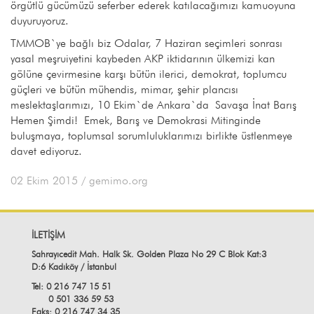
örgütlü gücümüzü seferber ederek katılacağımızı kamuoyuna
duyuruyoruz.
TMMOB`ye bağlı biz Odalar, 7 Haziran seçimleri sonrası
yasal meşruiyetini kaybeden AKP iktidarının ülkemizi kan
gölüne çevirmesine karşı bütün ilerici, demokrat, toplumcu
güçleri ve bütün mühendis, mimar, şehir plancısı
meslektaşlarımızı, 10 Ekim`de Ankara`da Savaşa İnat Barış
Hemen Şimdi! Emek, Barış ve Demokrasi Mitinginde
buluşmaya, toplumsal sorumluluklarımızı birlikte üstlenmeye
davet ediyoruz.
02 Ekim 2015
/ gemimo.org
İLETİŞİM
Sahrayıcedit Mah. Halk Sk. Golden Plaza No 29 C Blok Kat:3
D:6 Kadıköy / İstanbul
Tel: 0 216 747 15 51
0 501 336 59 53
Faks: 0 216 747 34 35