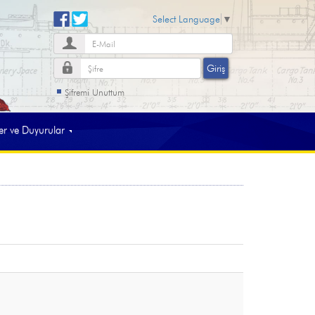
Select Language
▼
Şifremi Unuttum
 ve Duyurular