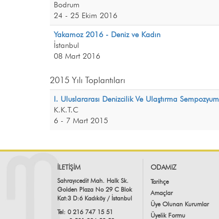
Bodrum
24 - 25 Ekim 2016
Yakamoz 2016 - Deniz ve Kadın
İstanbul
08 Mart 2016
2015 Yılı Toplantıları
I. Uluslararası Denizcilik Ve Ulaştırma Sempozyu
K.K.T.C
6 - 7 Mart 2015
İLETİŞİM
ODAMIZ
Sahrayıcedit Mah. Halk Sk.
Tarihçe
Golden Plaza No 29 C Blok
Amaçlar
Kat:3 D:6 Kadıköy / İstanbul
Üye Olunan Kurumlar
Tel: 0 216 747 15 51
Üyelik Formu