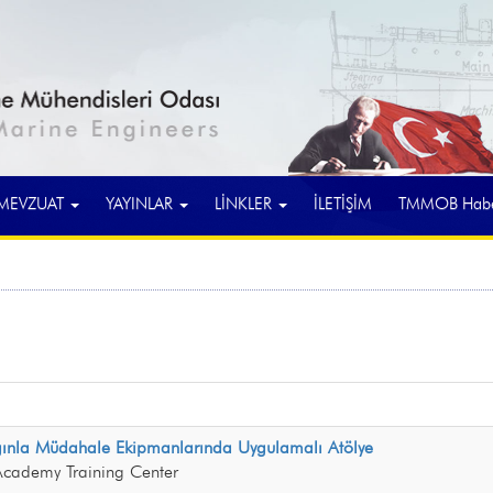
MEVZUAT
YAYINLAR
LİNKLER
İLETİŞİM
TMMOB Haber
ınla Müdahale Ekipmanlarında Uygulamalı Atölye
 Academy Training Center