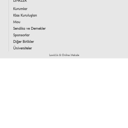
LİNKLER
Kurumlar
Klas Kuruluşları
Mou
Sendika ve Dernekler
Sponsorlar
Diğer Birlikler
Üniversiteler
LookUs
&
Online Makale